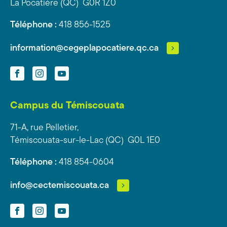
La Pocatière (QC) G0R 1Z0
Téléphone :
418 856-1525
information@cegeplapocatiere.qc.ca
Facebook
Instagram
YouTube
Campus du Témiscouata
71-A, rue Pelletier,
Témiscouata-sur-le-Lac (QC) G0L 1E0
Téléphone :
418 854-0604
info@cectemiscouata.ca
Facebook
Instagram
YouTube