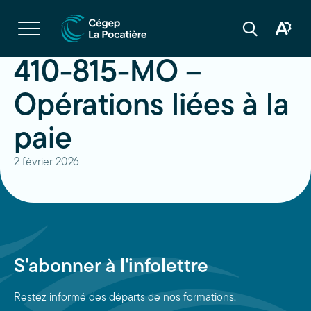
Navigation
rapide
Ouvrir
la
Ouvrir
Ouvrir
navigation
la
la
du
boîte
barre
410-815-MO –
site
à
de
outils
recherche
d'acces
Opérations liées à la
paie
2 février 2026
S'abonner à l'infolettre
Restez informé des départs de nos formations.