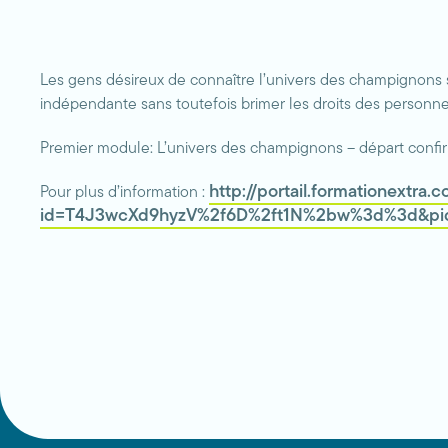
Les gens désireux de connaître l’univers des champignons 
indépendante sans toutefois brimer les droits des personnes
Premier module: L’univers des champignons – départ confirm
http://portail.formationextr
Pour plus d’information :
id=T4J3wcXd9hyzV%2f6D%2ft1N%2bw%3d%3d&p