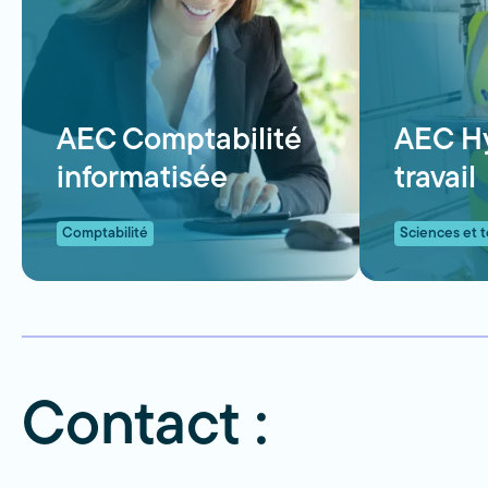
AEC Comptabilité
AEC H
informatisée
travail
Comptabilité
Sciences et 
Contact :