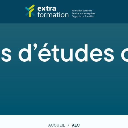
s d’études 
ACCUEIL
AEC