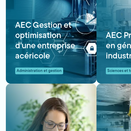
AEC Gestion et
optimisation
AEC Pr
d'une entreprise
en gén
acéricole
industr
Administration et gestion
Sciences et 