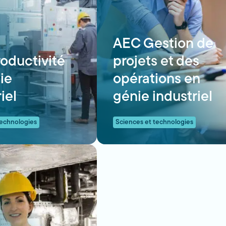
AEC Gestion de
oductivité
projets et des
ie
opérations en
iel
génie industriel
technologies
Sciences et technologies