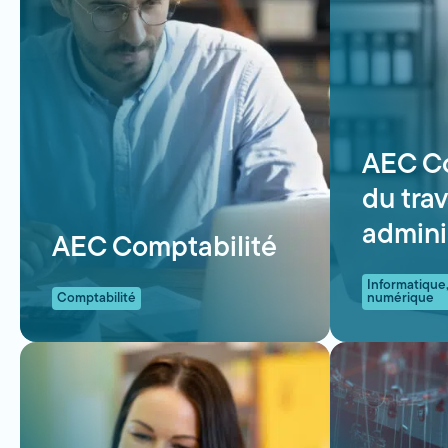
AEC Co
du trav
adminis
AEC Comptabilité
Informatique
Comptabilité
numérique