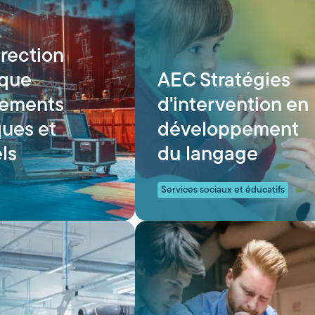
rection
ique
AEC Stratégies
nements
d'intervention en
ques et
développement
ls
du langage
Services sociaux et éducatifs