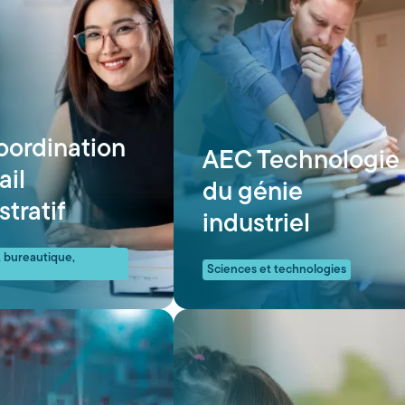
ordination
AEC Technologie
ail
du génie
tratif
industriel
, bureautique,
Sciences et technologies