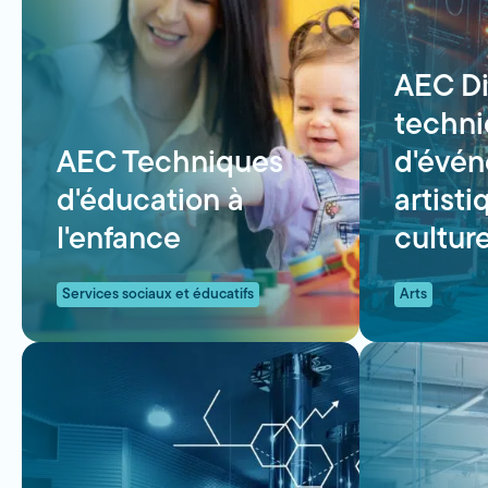
AEC Di
techn
AEC Techniques
d'évé
d'éducation à
artisti
l'enfance
culture
Services sociaux et éducatifs
Arts