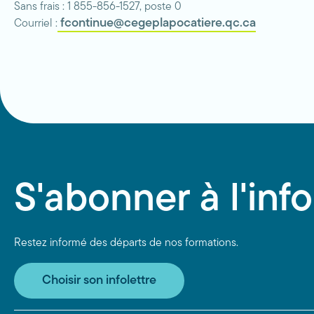
Sans frais : 1 855-856-1527, poste 0
fcontinue@cegeplapocatiere.qc.ca
Courriel :
S'abonner à l'info
Restez informé des départs de nos formations.
Choisir son infolettre