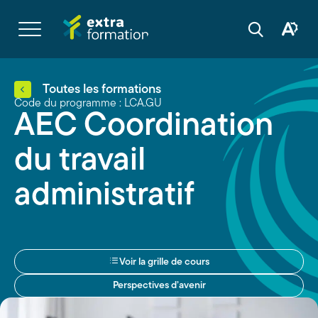
Navigation
rapide
Ouvrir
la
Ouvrir
Ouvrir
navigation
la
la
du
boîte
barre
site
à
de
outils
recherche
d'acces
Toutes les formations
Code du programme : LCA.GU
AEC Coordination
du travail
administratif
Voir la grille de cours
Perspectives d’avenir