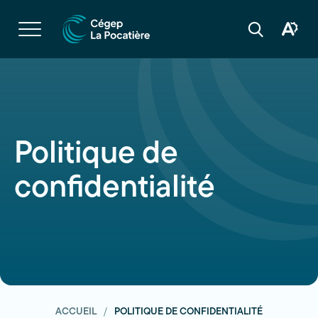
Navigation
rapide
Ouvrir
la
Ouvrir
Ouvrir
navigation
la
la
du
boîte
barre
site
à
de
outils
recherche
d'acces
Politique de
confidentialité
ACCUEIL
POLITIQUE DE CONFIDENTIALITÉ