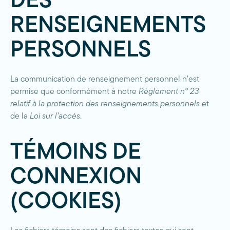
DES
RENSEIGNEMENTS
PERSONNELS
La communication de renseignement personnel n’est
permise que conformément à notre
Règlement nº 23
relatif à la protection des renseignements personnels
et
de la
Loi sur l’accès
.
TÉMOINS DE
CONNEXION
(COOKIES)