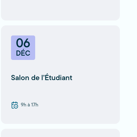
06
DÉC
Salon de l’Étudiant
9h à 17h