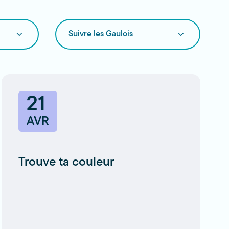
Suivre
les
Gaulois
21
AVR
Trouve ta couleur