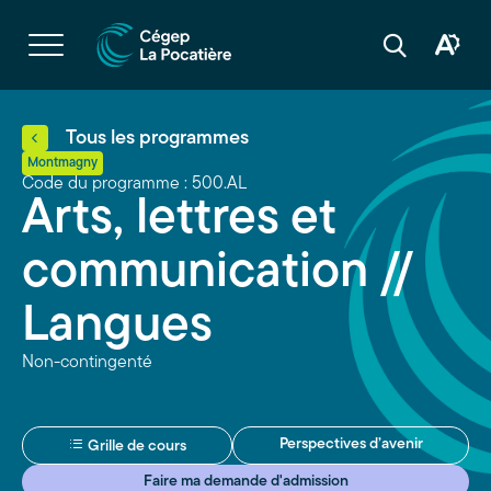
Navigation
rapide
Ouvrir
la
Ouvrir
Ouvrir
navigation
la
la
du
boîte
barre
site
à
de
outils
recherche
d'acces
Tous les programmes
Montmagny
Code du programme : 500.AL
Arts, lettres et
communication //
Langues
Non-contingenté
Perspectives d’avenir
Grille de cours
Faire ma demande d'admission