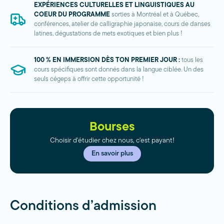
EXPÉRIENCES CULTURELLES ET LINGUISTIQUES AU
COEUR DU PROGRAMME
sorties à Montréal et à Québec,
conférences, atelier de calligraphie japonaise, cours de danses
latines, dégustations de mets exotiques et bien plus !
100 % EN IMMERSION DÈS TON PREMIER JOUR :
tous les
cours spécifiques sont donnés dans la langue ciblée. Un des
seuls cégeps à offrir cette opportunité !
Bourses
Choisir d'étudier chez nous, c'est payant!
En savoir plus
Conditions d’admission