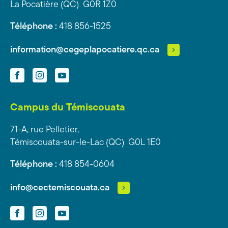
La Pocatière (QC) G0R 1Z0
Téléphone :
418 856-1525
information@cegeplapocatiere.qc.ca
Facebook
Instagram
YouTube
Campus du Témiscouata
71-A, rue Pelletier,
Témiscouata-sur-le-Lac (QC) G0L 1E0
Téléphone :
418 854-0604
info@cectemiscouata.ca
Facebook
Instagram
YouTube