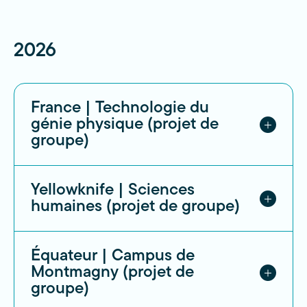
2026
France | Technologie du
génie physique (projet de
groupe)
Notre voyage avait pour but de
Yellowknife | Sciences
participer au Challenge de Mesures
humaines (projet de groupe)
physiques à Montpellier et de faire
plusieurs visites éducatives à travers
Entre le 27 février et le 6 mars, nous
Équateur | Campus de
quelques villes du Sud de la France,
avons eu la chance de vivre une
Montmagny (projet de
comme Montpellier et Grenoble. Nous
expérience hors du commun à
groupe)
avons effectué ce voyage entre le 19
Yellowknife, dans les Territoires du