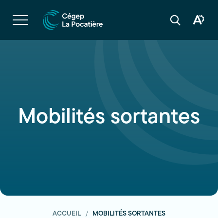
Navigation
rapide
Ouvrir
la
Ouvrir
Ouvrir
navigation
la
la
du
boîte
barre
site
à
de
outils
recherche
d'acces
Mobilités sortantes
ACCUEIL
MOBILITÉS SORTANTES