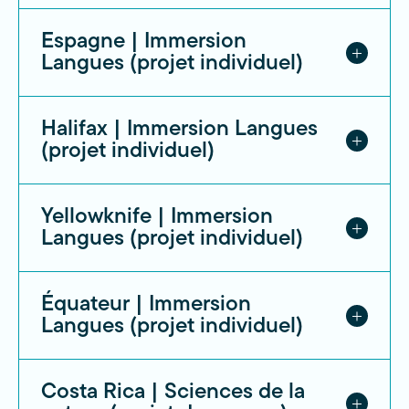
et le 28 mars 2026, et notre groupe
Nord-Ouest dans le cadre de la
Espagne | Immersion
était constitué de la majorité des
collecte de données pour notre
Langues (projet individuel)
étudiants finissants du programme ;
épreuve synthèse de programme en
Éliott Antunès-Lord, Delphine Marois,
Sciences humaines. Notre équipe,
Au début du mois d’avril, je suis partie en
Zachaël St-Pierre, Benjamin Bouchard,
Halifax | Immersion Langues
Espagne pour une immersion qui a duré six
Nathan, Sarah-Maude et Michaël, s’est
(projet individuel)
semaines. Je suis partie dans le cadre de mon
Nathan Jouvin, Gabriel Blais, Jacob
envolée vers le Nord avec un objectif
programme : Art, Lettres et Communication //
Pelletier, ainsi que nos deux
clair : approfondir notre recherche en
Langues. Le but de cette immersion était
Du 1er avril 2026 au 12 mai 2026, je suis resté à
accompagnateurs ; Sébastien Pelletier
allant directement à la rencontre des
Yellowknife | Immersion
d’améliorer ma maîtrise de l’espagnol. J’ai
Hi Heritage House, une auberge de jeunesse
Consulte la vidéo du rapport !
et Simon Fissette.
Langues (projet individuel)
atteint ce but en passant trois semaines à
située dans le downtown de la ville de Halifax
réalités vécues sur le terrain.
l’école de langues Enforex de Séville et trois
en Nouvelle-Écosse. Ce voyage faisait partie de
L’activité la plus marquante de notre
semaines à celle de Valence. Le projet se faisait
mon immersion anglaise, qui était nécessaire
Afin de finaliser mes études dans le programme
Dès notre arrivée, nous avons été
Équateur | Immersion
seul afin que l’étudiant, moi, s’immerge
pour compléter mon programme. Le projet
d’Arts, Lettres et Communication option
voyage était définitivement le
plongés dans un environnement aussi
Langues (projet individuel)
pleinement dans la culture du pays où il allait,
consistait à rester, pour une période de 42 jours,
Langues, je devais faire un stage de six
Challenge de Mesures physiques.
dépaysant qu’enrichissant. Parmi les
l’Espagne.
dans un environnement anglophone hors du
semaines hors de la province. Je suis donc allée
Nous avons passé notre cours de
moments marquants, les activités que
Québec afin de perfectionner ma langue
à Yellowknife aux Territoires du Nord-Ouest du
Au printemps 2026, j’ai eu la chance de vivre
Un aspect qui m’a un peu surprise de la
Costa Rica | Sciences de la
projet synthèse à fabriquer un projet
secondaire. Durant cette période, j’ai travaillé
31 mars 2026 au 12 mai 2026 où j’ai fait du
une expérience d’immersion de six semaines en
nous avons réalisées occupent une