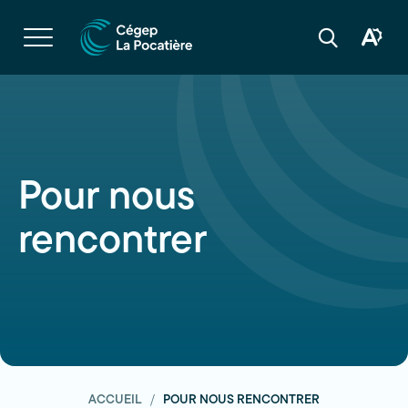
Navigation
rapide
Ouvrir
la
Ouvrir
Ouvrir
navigation
la
la
du
boîte
barre
site
à
de
outils
recherche
d'acces
Pour nous
rencontrer
ACCUEIL
POUR NOUS RENCONTRER