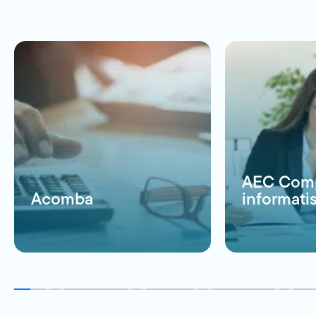
AEC Comp
Acomba
informati