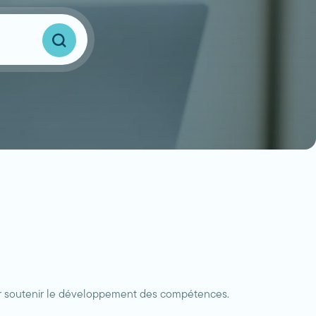
Aller
à
la
page
de
résultats
de
ur soutenir le développement des compétences.