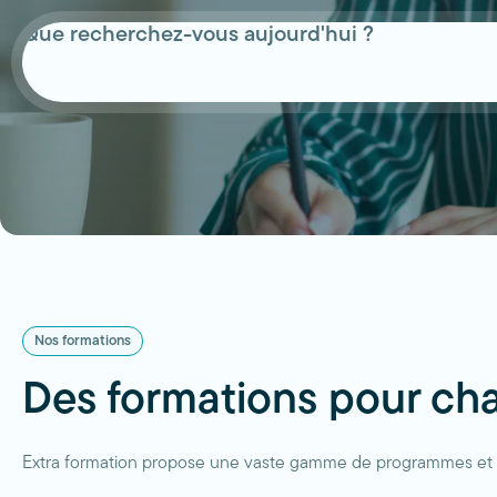
Que
recherchez-
vous
aujourd'hui
?
Les
résultats
seront
mis
à
jour
au
fur
et
à
mesure
que
vous
Nos formations
écrivez.
Des formations pour c
Extra formation propose une vaste gamme de programmes et d