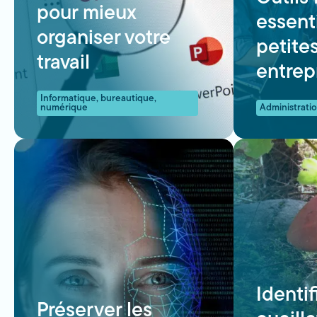
pour mieux
essent
organiser votre
petite
travail
entrep
Informatique, bureautique,
numérique
Administratio
Identif
Préserver les