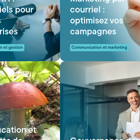
iels pour
courriel :
s
optimisez vos
rises
campagnes
n et gestion
Communication et marketing
ication et