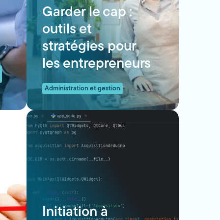
Garder le cap :
outils et
stratégies pour
les entrepreneurs
Administration et gestion
Initiation à