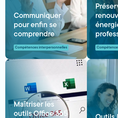
Préser
Communiquer
renouv
pour enfin se
énergi
comprendre
profes
Compétences interpersonnelles
Compétences
Maîtriser les
outils Office 365
Outils 