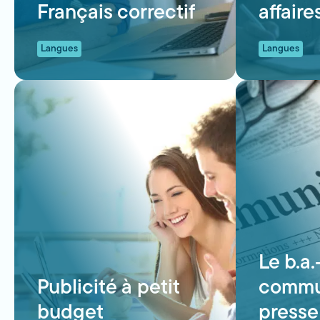
Français correctif
affaire
Langues
Langues
Le b.a
Publicité à petit
commu
budget
presse