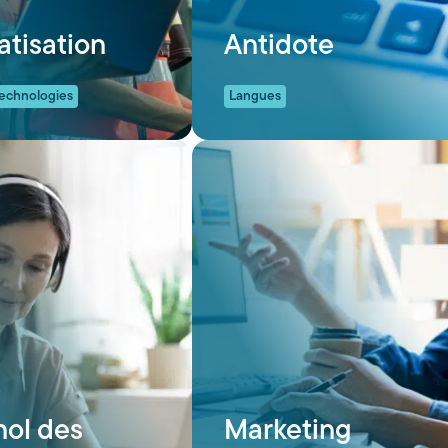
tisation
Antidote
technologies
Langues
ol des
Marketing