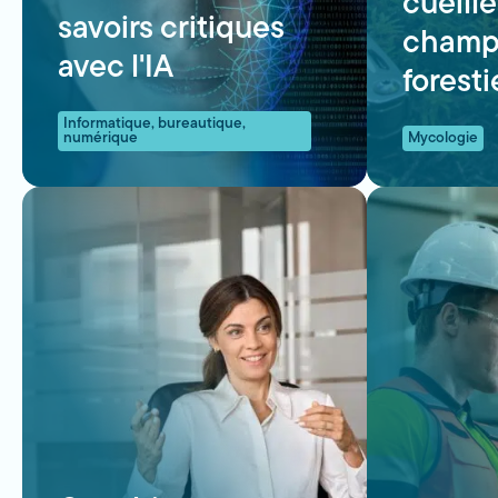
cueille
savoirs critiques
champ
avec l'IA
foresti
Informatique, bureautique,
numérique
Mycologie