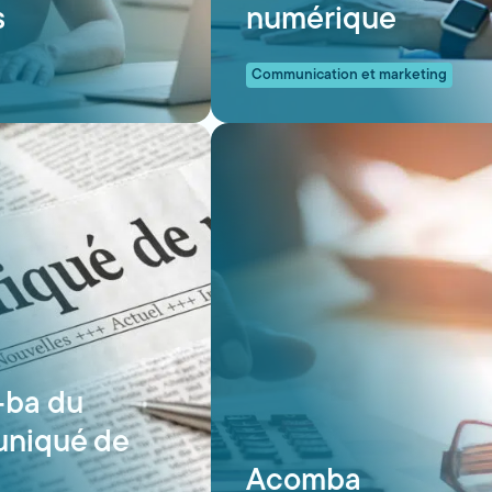
s
numérique
Communication et marketing
.-ba du
niqué de
Acomba