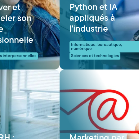
Python et IA
ver et
appliqués à
eler son
l'industrie
e
sionnelle
Informatique, bureautique,
numérique
 interpersonnelles
Sciences et technologies
RH :
Marketing par