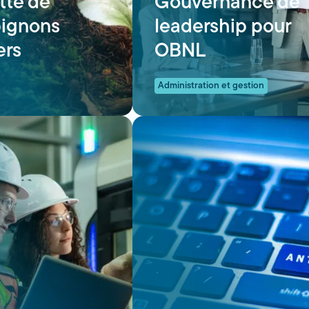
tte de
Gouvernance de
ignons
leadership pour
ers
OBNL
Administration et gestion