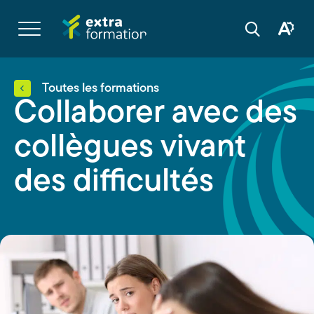
Navigation
rapide
Ouvrir
la
Ouvrir
Ouvrir
navigation
la
la
du
boîte
barre
site
à
de
outils
recherche
d'acces
Toutes les formations
Collaborer avec des
collègues vivant
des difficultés