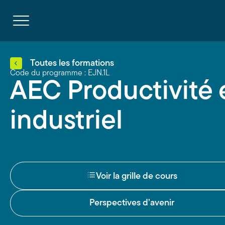
Navigation
rapide
Ouvrir
la
navigation
du
site
Toutes les formations
Code du programme : EJN.1L
AEC Productivité 
industriel
Voir la grille de cours
Perspectives d’avenir