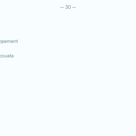
— 30 —
oppement
scouata