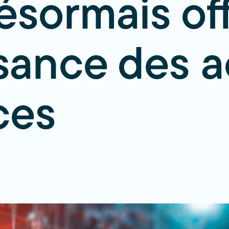
ésormais off
ance des a
ces