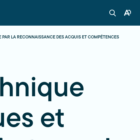
Ouvrir
Ouvrir
la
la
boîte
barre
à
de
outils
recherche
TE PAR LA RECONNAISSANCE DES ACQUIS ET COMPÉTENCES
d'acces
chnique
ues et