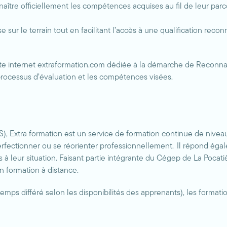
nnaître officiellement les compétences acquises au fil de leur pa
e sur le terrain tout en facilitant l’accès à une qualification reco
ite internet extraformation.com dédiée à la démarche de Reconn
e processus d’évaluation et les compétences visées.
 Extra formation est un service de formation continue de niveau co
erfectionner ou se réorienter professionnellement. Il répond éga
 leur situation. Faisant partie intégrante du Cégep de La Pocat
n formation à distance.
mps différé selon les disponibilités des apprenants), les forma