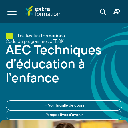
Navigation
rapide
Ouvrir
la
Ouvrir
Ouvrir
navigation
la
la
du
boîte
barre
site
à
de
outils
recherche
d'acces
Toutes les formations
Code du programme : JEE.0K
AEC Techniques
d’éducation à
l’enfance
Voir la grille de cours
Perspectives d’avenir