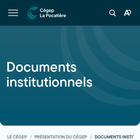
Navigation
rapide
Ouvrir
la
Ouvrir
Ouvrir
navigation
la
la
du
boîte
barre
site
à
de
outils
recherche
d'acces
Documents
institutionnels
L
LE CÉGEP
PRÉSENTATION DU CÉGEP
DOCUMENTS INSTITU