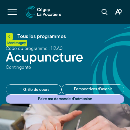
Navigation
rapide
Ouvrir
la
Ouvrir
Ouvrir
navigation
la
la
du
boîte
barre
site
à
de
outils
recherche
d'acces
Tous les programmes
Montmagny
Code du programme : 112.A0
Acupuncture
Contingenté
Perspectives d’avenir
Grille de cours
Faire ma demande d'admission