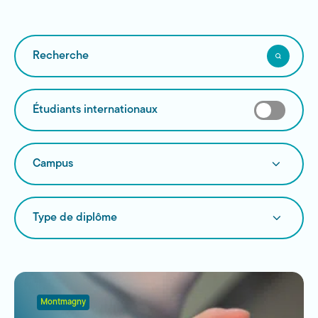
Recherche
Les
résultats
seront
Étudiants internationaux
mis
à
jour
Campus
au
programme
fur
et
à
mesure
Type
que
de
vous
diplôme
écrivez.
Montmagny