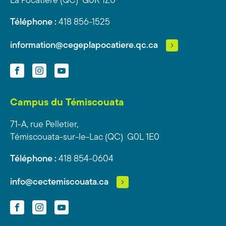
La Pocatière (QC) G0R 1Z0
Téléphone :
418 856-1525
information@cegeplapocatiere.qc.ca
Facebook
Instagram
YouTube
Campus du Témiscouata
71-A, rue Pelletier,
Témiscouata-sur-le-Lac (QC) G0L 1E0
Téléphone :
418 854-0604
info@cectemiscouata.ca
Facebook
Instagram
YouTube