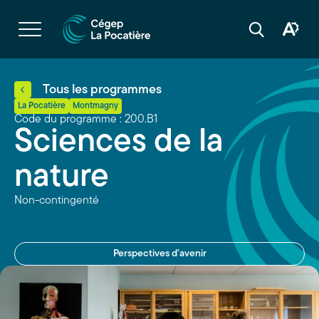
Navigation
rapide
Ouvrir
la
Ouvrir
Ouvrir
navigation
la
la
du
boîte
barre
site
à
de
outils
recherche
d'acces
Tous les programmes
La Pocatière
Montmagny
Code du programme : 200.B1
Sciences de la
nature
Non-contingenté
Perspectives d’avenir