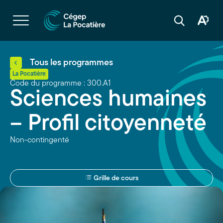
Navigation
rapide
Ouvrir
la
Ouvrir
Ouvrir
navigation
la
la
du
boîte
barre
site
à
de
outils
recherche
d'acces
Tous les programmes
La Pocatière
Code du programme : 300.A1
Sciences humaines
– Profil citoyenneté
Non-contingenté
Grille de cours