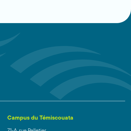
Campus du Témiscouata
71-A, rue Pelletier,