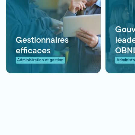
Gouv
Gestionnaires
leade
efficaces
OBN
Administration et gestion
Administr