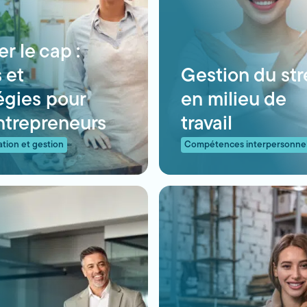
r le cap :
s et
Gestion du str
égies pour
en milieu de
ntrepreneurs
travail
ation et gestion
Compétences interpersonnel