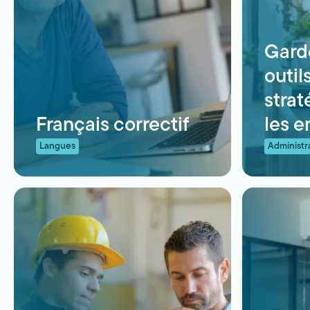
Garde
outil
strat
Français correctif
les e
Langues
Administr