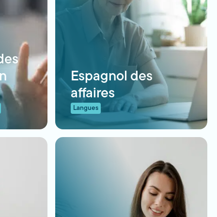
des
en
Espagnol des
affaires
Langues