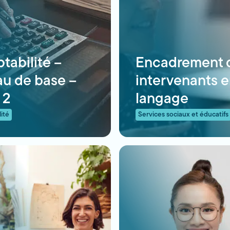
tabilité –
Encadrement 
au de base –
intervenants 
 2
langage
ité
Services sociaux et éducatifs