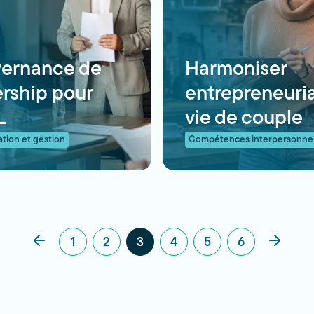
ernance de
Harmoniser
rship pour
entrepreneuria
L
vie de couple
ation et gestion
Compétences interpersonnel
1
2
3
4
5
6