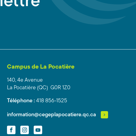
lettre
Campus de La Pocatière
140, 4e Avenue
La Pocatière (QC) G0R 1Z0
Téléphone :
418 856-1525
information@cegeplapocatiere.qc.ca
Facebook
Instagram
YouTube