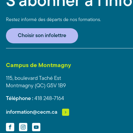
S'abonner à l'info
Restez informé des départs de nos formations.
Choisir son infolettre
Campus de Montmagny
115, boulevard Taché Est
Montmagny (QC) G5V 1B9
Téléphone :
418 248-7164
information@cecm.ca
Facebook
Instagram
YouTube