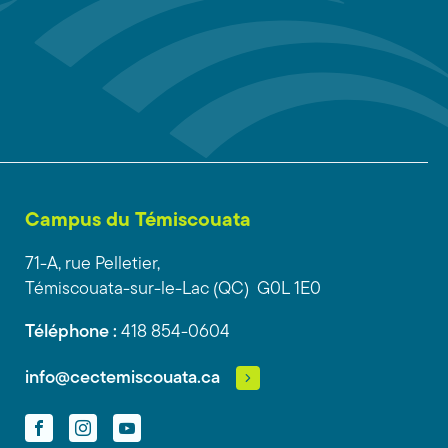
Campus du Témiscouata
71-A, rue Pelletier,
Témiscouata-sur-le-Lac (QC) G0L 1E0
Téléphone :
418 854-0604
info@cectemiscouata.ca
Facebook
Instagram
YouTube