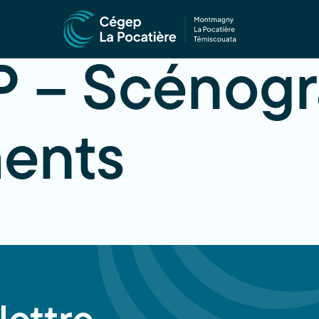
 – Scénogr
ents