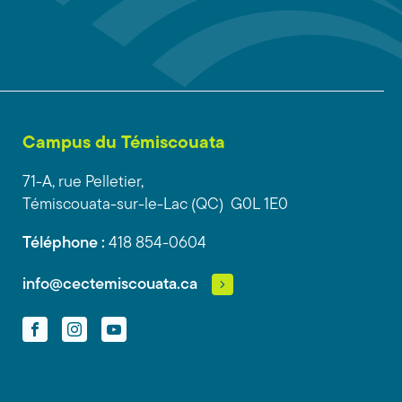
Campus du Témiscouata
71-A, rue Pelletier,
Témiscouata-sur-le-Lac (QC) G0L 1E0
Téléphone :
418 854-0604
info@cectemiscouata.ca
Facebook
Instagram
YouTube