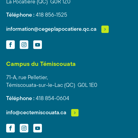
La Pocatière (QC) G0R 1Z0
Téléphone :
418 856-1525
information@cegeplapocatiere.qc.ca
Facebook
Instagram
YouTube
Campus du Témiscouata
71-A, rue Pelletier,
Témiscouata-sur-le-Lac (QC) G0L 1E0
Téléphone :
418 854-0604
info@cectemiscouata.ca
Facebook
Instagram
YouTube