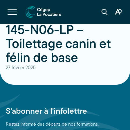
Navigation
rapide
Ouvrir
la
Ouvrir
Ouvrir
navigation
la
la
du
boîte
barre
145-N06-LP –
site
à
de
outils
recherche
d'acces
Toilettage canin et
félin de base
27 février 2025
S'abonner à l'infolettre
Restez informé des départs de nos formations.