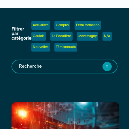
Actualités
Campus
Extra formation
Filtrer
par
Gaulois
La Pocatière
Montmagny
N/A
catégorie
:
Nouvelles
Témiscouata
Recherche
Les
résultats
seront
mis
à
jour
au
fur
et
à
mesure
que