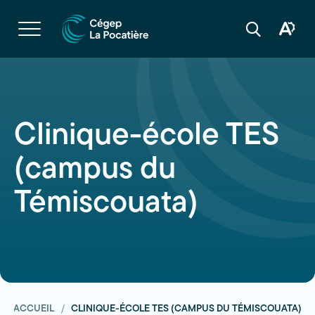
Navigation
rapide
Ouvrir
la
Ouvrir
Ouvrir
navigation
la
la
du
boîte
barre
site
à
de
outils
recherche
d'acces
Clinique-école TES
(campus du
Témiscouata)
ACCUEIL
CLINIQUE-ÉCOLE TES (CAMPUS DU TÉMISCOUATA)