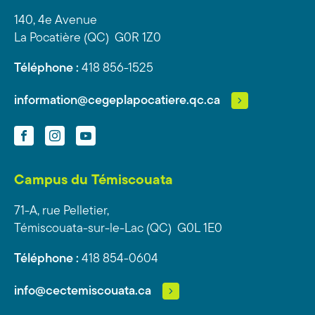
140, 4e Avenue
La Pocatière (QC) G0R 1Z0
Téléphone :
418 856-1525
information@cegeplapocatiere.qc.ca
Facebook
Instagram
YouTube
Campus du Témiscouata
71-A, rue Pelletier,
Témiscouata-sur-le-Lac (QC) G0L 1E0
Téléphone :
418 854-0604
info@cectemiscouata.ca