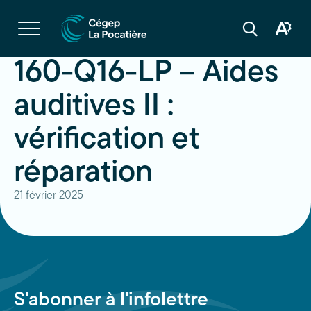
Navigation
rapide
Ouvrir
la
Ouvrir
Ouvrir
navigation
la
la
du
boîte
barre
160-Q16-LP – Aides
site
à
de
outils
recherche
d'acces
auditives II :
vérification et
réparation
21 février 2025
S'abonner à l'infolettre