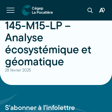
Navigation
rapide
Ouvrir
la
Ouvrir
Ouvrir
navigation
la
la
du
boîte
barre
145-M15-LP –
site
à
de
outils
recherche
d'acces
Analyse
écosystémique et
géomatique
28 février 2025
S'abonner à l'infolettre