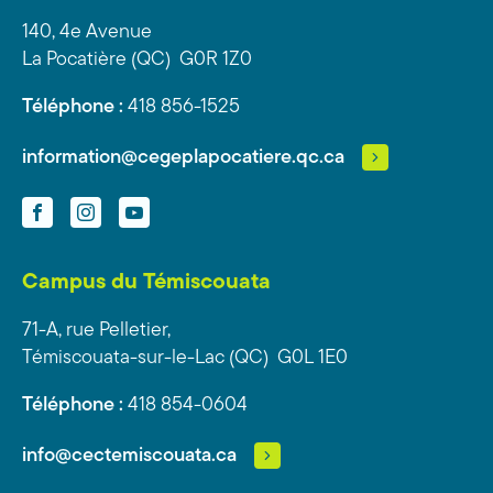
140, 4e Avenue
La Pocatière (QC) G0R 1Z0
Téléphone :
418 856-1525
information@cegeplapocatiere.qc.ca
Facebook
Instagram
YouTube
Campus du Témiscouata
71-A, rue Pelletier,
Témiscouata-sur-le-Lac (QC) G0L 1E0
Téléphone :
418 854-0604
info@cectemiscouata.ca