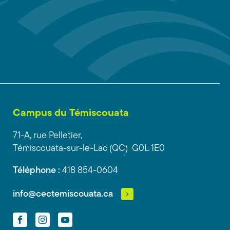
Campus du Témiscouata
71-A, rue Pelletier,
Témiscouata-sur-le-Lac (QC) G0L 1E0
Téléphone :
418 854-0604
info@cectemiscouata.ca
Facebook
Instagram
YouTube