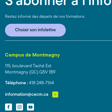
S'abonner à l'info
Restez informé des départs de nos formations.
Choisir son infolettre
Campus de Montmagny
115, boulevard Taché Est
Montmagny (QC) G5V 1B9
Téléphone :
418 248-7164
information@cecm.ca
Facebook
Instagram
YouTube