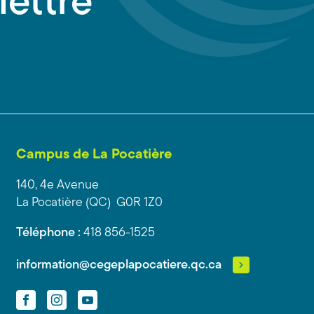
lettre
Campus de La Pocatière
140, 4e Avenue
La Pocatière (QC) G0R 1Z0
Téléphone :
418 856-1525
information@cegeplapocatiere.qc.ca
Facebook
Instagram
YouTube