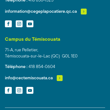
Téléphone :
418 856-1525
information@cegeplapocatiere.qc.ca
Facebook
Instagram
YouTube
Campus du Témiscouata
71-A, rue Pelletier,
Témiscouata-sur-le-Lac (QC) G0L 1E0
Téléphone :
418 854-0604
info@cectemiscouata.ca
Facebook
Instagram
YouTube