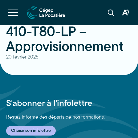
Navigation
rapide
Ouvrir
la
Ouvrir
Ouvrir
navigation
la
la
du
boîte
barre
410-T80-LP –
site
à
de
outils
recherche
d'acces
Approvisionnement
20 février 2025
S'abonner à l'infolettre
Restez informé des départs de nos formations.
Choisir son infolettre