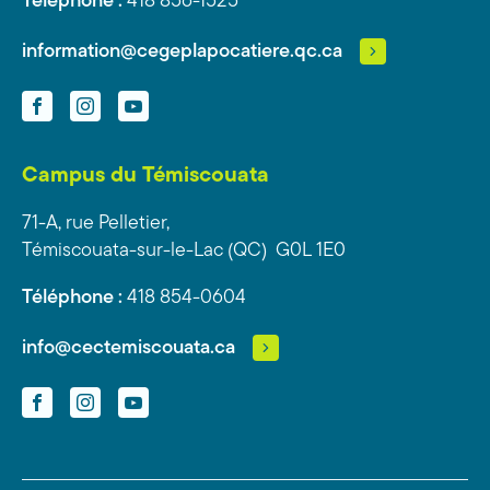
Téléphone :
418 856-1525
information@cegeplapocatiere.qc.ca
Facebook
Instagram
YouTube
Campus du Témiscouata
71-A, rue Pelletier,
Témiscouata-sur-le-Lac (QC) G0L 1E0
Téléphone :
418 854-0604
info@cectemiscouata.ca
Facebook
Instagram
YouTube