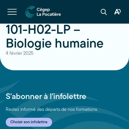
Navigation
rapide
Ouvrir
la
Ouvrir
Ouvrir
navigation
la
la
du
boîte
barre
101-H02-LP –
site
à
de
outils
recherche
d'acces
Biologie humaine
4 février 2025
S'abonner à l'infolettre
Restez informé des départs de nos formations.
Choisir son infolettre