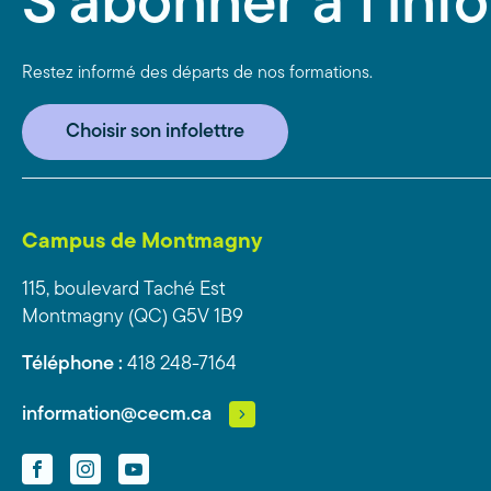
S'abonner à l'info
Restez informé des départs de nos formations.
Choisir son infolettre
Campus de Montmagny
115, boulevard Taché Est
Montmagny (QC) G5V 1B9
Téléphone :
418 248-7164
information@cecm.ca
Facebook
Instagram
YouTube