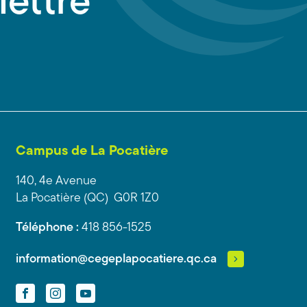
lettre
Campus de La Pocatière
140, 4e Avenue
La Pocatière (QC) G0R 1Z0
Téléphone :
418 856-1525
information@cegeplapocatiere.qc.ca
Facebook
Instagram
YouTube