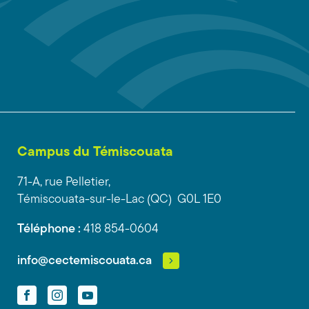
Campus du Témiscouata
71-A, rue Pelletier,
Témiscouata-sur-le-Lac (QC) G0L 1E0
Téléphone :
418 854-0604
info@cectemiscouata.ca
Facebook
Instagram
YouTube