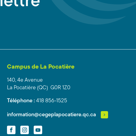
lettre
Campus de La Pocatière
140, 4e Avenue
La Pocatière (QC) G0R 1Z0
Téléphone :
418 856-1525
information@cegeplapocatiere.qc.ca
Facebook
Instagram
YouTube