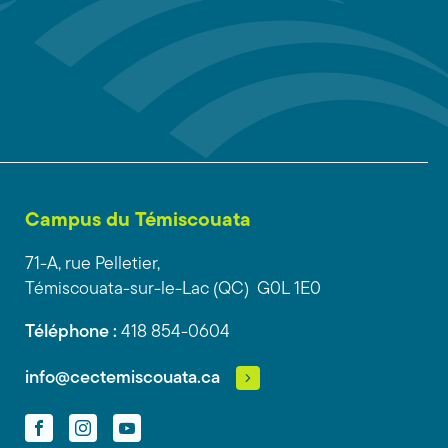
Campus du Témiscouata
71-A, rue Pelletier,
Témiscouata-sur-le-Lac (QC) G0L 1E0
Téléphone :
418 854-0604
info@cectemiscouata.ca
Facebook
Instagram
YouTube