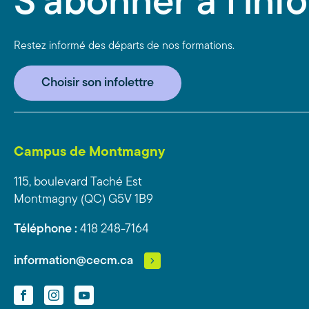
S'abonner à l'info
Restez informé des départs de nos formations.
Choisir son infolettre
Campus de Montmagny
115, boulevard Taché Est
Montmagny (QC) G5V 1B9
Téléphone :
418 248-7164
information@cecm.ca
Facebook
Instagram
YouTube