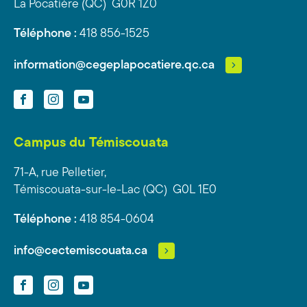
La Pocatière (QC) G0R 1Z0
Téléphone :
418 856-1525
information@cegeplapocatiere.qc.ca
Facebook
Instagram
YouTube
Campus du Témiscouata
71-A, rue Pelletier,
Témiscouata-sur-le-Lac (QC) G0L 1E0
Téléphone :
418 854-0604
info@cectemiscouata.ca
Facebook
Instagram
YouTube