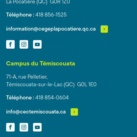
La Pocatière (QC) G0R 1Z0
Téléphone :
418 856-1525
information@cegeplapocatiere.qc.ca
Facebook
Instagram
YouTube
Campus du Témiscouata
71-A, rue Pelletier,
Témiscouata-sur-le-Lac (QC) G0L 1E0
Téléphone :
418 854-0604
info@cectemiscouata.ca
Facebook
Instagram
YouTube