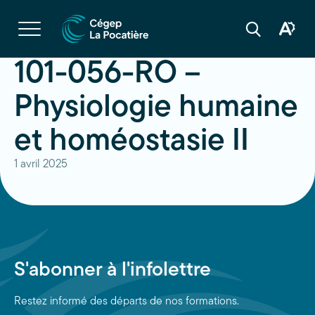
Navigation
rapide
Ouvrir
la
Ouvrir
Ouvrir
navigation
la
la
du
boîte
barre
101-056-RO –
site
à
de
outils
recherche
d'acces
Physiologie humaine
et homéostasie II
1 avril 2025
S'abonner à l'infolettre
Restez informé des départs de nos formations.