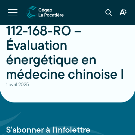
Navigation
rapide
Ouvrir
la
Ouvrir
Ouvrir
navigation
la
la
du
boîte
barre
112-168-RO –
site
à
de
outils
recherche
d'acces
Évaluation
énergétique en
médecine chinoise I
1 avril 2025
S'abonner à l'infolettre