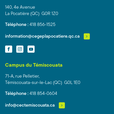
140, 4e Avenue
La Pocatière (QC) G0R 1Z0
Téléphone :
418 856-1525
information@cegeplapocatiere.qc.ca
Facebook
Instagram
YouTube
Campus du Témiscouata
71-A, rue Pelletier,
Témiscouata-sur-le-Lac (QC) G0L 1E0
Téléphone :
418 854-0604
info@cectemiscouata.ca