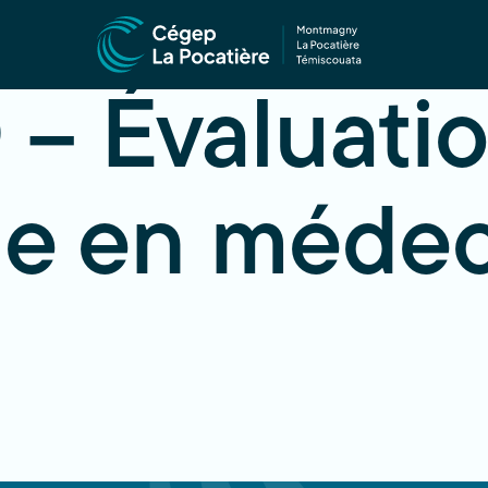
 – Évaluati
ue en méde