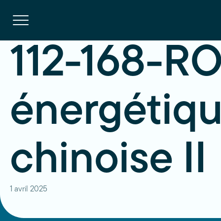
Navigation
rapide
Ouvrir
la
navigation
du
site
112-168-RO
énergétiq
chinoise II
1 avril 2025