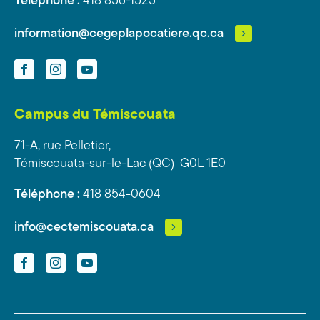
Téléphone :
418 856-1525
information@cegeplapocatiere.qc.ca
Facebook
Instagram
YouTube
Campus du Témiscouata
71-A, rue Pelletier,
Témiscouata-sur-le-Lac (QC) G0L 1E0
Téléphone :
418 854-0604
info@cectemiscouata.ca
Facebook
Instagram
YouTube