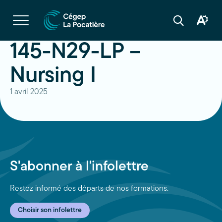
Navigation
rapide
Ouvrir
la
Ouvrir
Ouvrir
navigation
la
la
du
boîte
barre
145-N29-LP –
site
à
de
outils
recherche
d'acces
Nursing I
1 avril 2025
S'abonner à l'infolettre
Restez informé des départs de nos formations.
Choisir son infolettre