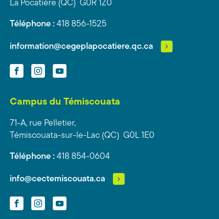
La Pocatière (QC) G0R 1Z0
Téléphone :
418 856-1525
information@cegeplapocatiere.qc.ca
Facebook
Instagram
YouTube
Campus du Témiscouata
71-A, rue Pelletier,
Témiscouata-sur-le-Lac (QC) G0L 1E0
Téléphone :
418 854-0604
info@cectemiscouata.ca
Facebook
Instagram
YouTube