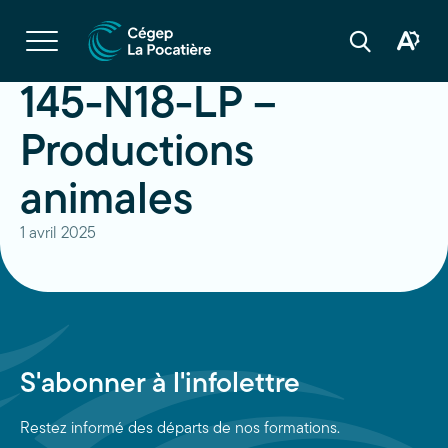
Navigation
rapide
Ouvrir
la
Ouvrir
Ouvrir
navigation
la
la
du
boîte
barre
145-N18-LP –
site
à
de
outils
recherche
d'acces
Productions
animales
1 avril 2025
S'abonner à l'infolettre
Restez informé des départs de nos formations.