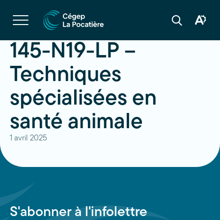
Navigation
rapide
Ouvrir
la
Ouvrir
Ouvrir
navigation
la
la
du
boîte
barre
145-N19-LP –
site
à
de
outils
recherche
d'acces
Techniques
spécialisées en
santé animale
1 avril 2025
S'abonner à l'infolettre