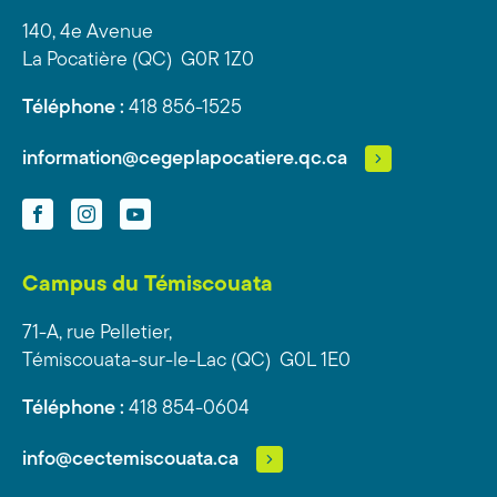
140, 4e Avenue
La Pocatière (QC) G0R 1Z0
Téléphone :
418 856-1525
information@cegeplapocatiere.qc.ca
Facebook
Instagram
YouTube
Campus du Témiscouata
71-A, rue Pelletier,
Témiscouata-sur-le-Lac (QC) G0L 1E0
Téléphone :
418 854-0604
info@cectemiscouata.ca