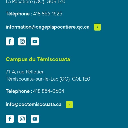
La Pocatière (QC) G0R 1Z0
Téléphone :
418 856-1525
information@cegeplapocatiere.qc.ca
Facebook
Instagram
YouTube
Campus du Témiscouata
71-A, rue Pelletier,
Témiscouata-sur-le-Lac (QC) G0L 1E0
Téléphone :
418 854-0604
info@cectemiscouata.ca
Facebook
Instagram
YouTube