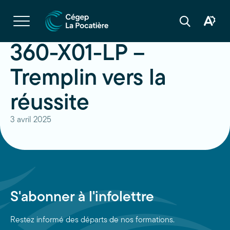
Navigation
rapide
Ouvrir
la
Ouvrir
Ouvrir
navigation
la
la
du
boîte
barre
360-X01-LP –
site
à
de
outils
recherche
d'acces
Tremplin vers la
réussite
3 avril 2025
S'abonner à l'infolettre
Restez informé des départs de nos formations.