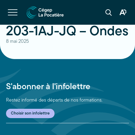
Navigation
rapide
Ouvrir
la
Ouvrir
Ouvrir
navigation
la
la
du
boîte
barre
203-1AJ-JQ – Ondes
site
à
de
outils
recherche
d'acces
8 mai 2025
S'abonner à l'infolettre
Restez informé des départs de nos formations.
Choisir son infolettre