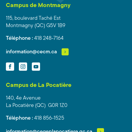
Campus de Montmagny
115, boulevard Taché Est
Montmagny (QC) G5V 1B9
Téléphone :
418 248-7164
information@cecm.ca
Facebook
Instagram
YouTube
Campus de La Pocatière
140, 4e Avenue
La Pocatière (QC) G0R 1Z0
Téléphone :
418 856-1525
information@cegeplapocatiere.qc.ca