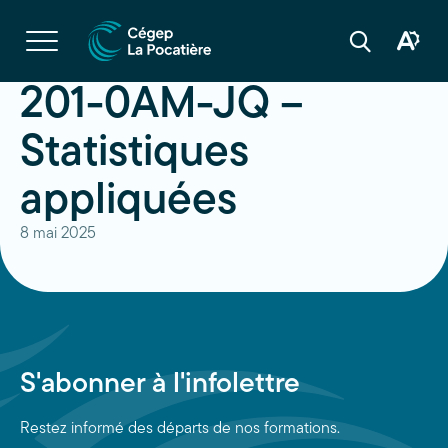
Navigation
rapide
Ouvrir
la
Ouvrir
Ouvrir
navigation
la
la
du
boîte
barre
201-0AM-JQ –
site
à
de
outils
recherche
d'acces
Statistiques
appliquées
8 mai 2025
S'abonner à l'infolettre
Restez informé des départs de nos formations.