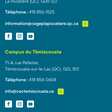
La Pocatière (QC) G0R 1Z0
Téléphone :
418 856-1525
information@cegeplapocatiere.qc.ca
Facebook
Instagram
YouTube
Campus du Témiscouata
71-A, rue Pelletier,
Témiscouata-sur-le-Lac (QC) G0L 1E0
Téléphone :
418 854-0604
info@cectemiscouata.ca
Facebook
Instagram
YouTube