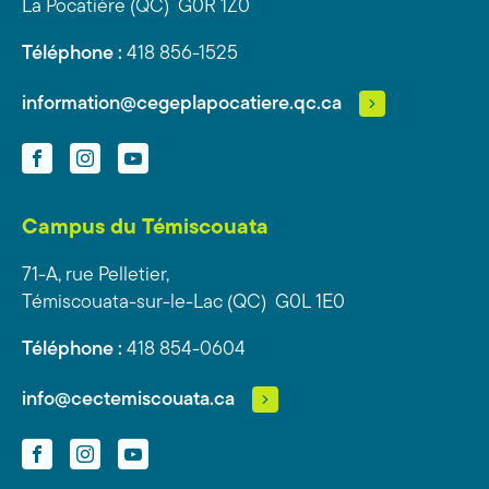
La Pocatière (QC) G0R 1Z0
Téléphone :
418 856-1525
information@cegeplapocatiere.qc.ca
Facebook
Instagram
YouTube
Campus du Témiscouata
71-A, rue Pelletier,
Témiscouata-sur-le-Lac (QC) G0L 1E0
Téléphone :
418 854-0604
info@cectemiscouata.ca
Facebook
Instagram
YouTube