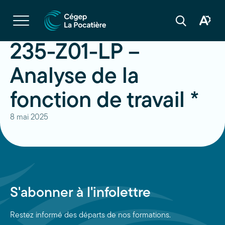
Navigation
rapide
Ouvrir
la
Ouvrir
Ouvrir
navigation
la
la
du
boîte
barre
235-Z01-LP –
site
à
de
outils
recherche
d'acces
Analyse de la
fonction de travail *
8 mai 2025
S'abonner à l'infolettre
Restez informé des départs de nos formations.