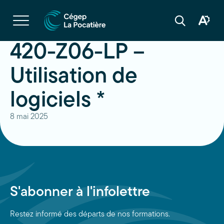
Navigation
rapide
Ouvrir
la
Ouvrir
Ouvrir
navigation
la
la
du
boîte
barre
420-Z06-LP –
site
à
de
outils
recherche
d'acces
Utilisation de
logiciels *
8 mai 2025
S'abonner à l'infolettre
Restez informé des départs de nos formations.