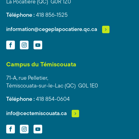
La Pocatière (QC) G0R 1Z0
Téléphone :
418 856-1525
information@cegeplapocatiere.qc.ca
Facebook
Instagram
YouTube
Campus du Témiscouata
71-A, rue Pelletier,
Témiscouata-sur-le-Lac (QC) G0L 1E0
Téléphone :
418 854-0604
info@cectemiscouata.ca
Facebook
Instagram
YouTube