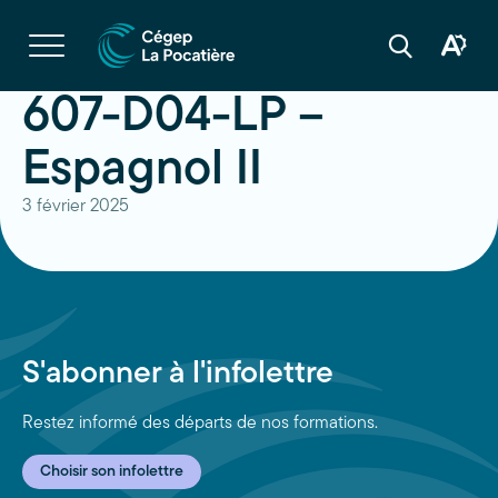
Navigation
rapide
Ouvrir
la
Ouvrir
Ouvrir
navigation
la
la
du
boîte
barre
607-D04-LP –
site
à
de
outils
recherche
d'acces
Espagnol II
3 février 2025
S'abonner à l'infolettre
Restez informé des départs de nos formations.
Choisir son infolettre