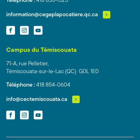
Téléphone :
418 856-1525
information@cegeplapocatiere.qc.ca
Facebook
Instagram
YouTube
Campus du Témiscouata
71-A, rue Pelletier,
Témiscouata-sur-le-Lac (QC) G0L 1E0
Téléphone :
418 854-0604
info@cectemiscouata.ca
Facebook
Instagram
YouTube