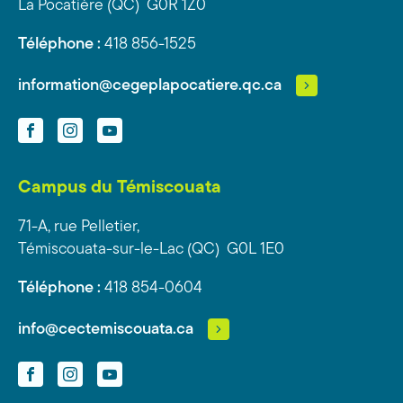
La Pocatière (QC) G0R 1Z0
Téléphone :
418 856-1525
information@cegeplapocatiere.qc.ca
Facebook
Instagram
YouTube
Campus du Témiscouata
71-A, rue Pelletier,
Témiscouata-sur-le-Lac (QC) G0L 1E0
Téléphone :
418 854-0604
info@cectemiscouata.ca
Facebook
Instagram
YouTube