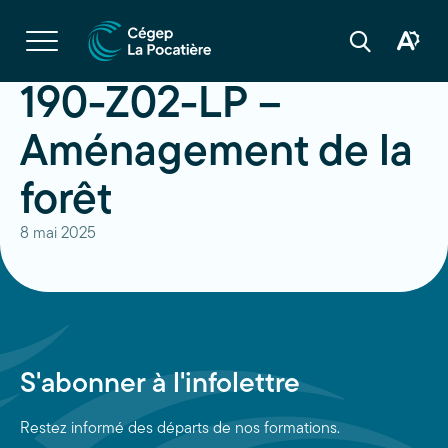
Navigation
rapide
Ouvrir
la
Ouvrir
Ouvrir
navigation
la
la
du
boîte
barre
190-Z02-LP –
site
à
de
outils
recherche
d'acces
Aménagement de la
forêt
8 mai 2025
S'abonner à l'infolettre
Restez informé des départs de nos formations.