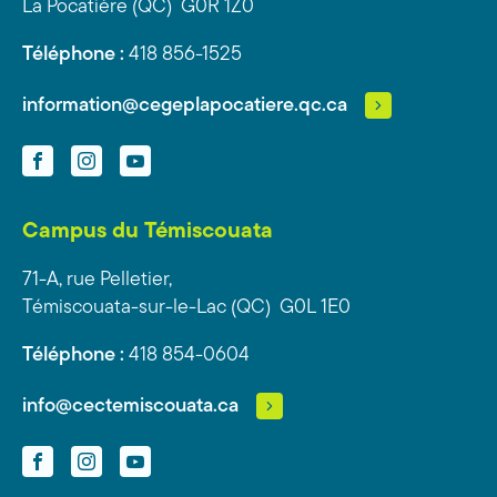
La Pocatière (QC) G0R 1Z0
Téléphone :
418 856-1525
information@cegeplapocatiere.qc.ca
Facebook
Instagram
YouTube
Campus du Témiscouata
71-A, rue Pelletier,
Témiscouata-sur-le-Lac (QC) G0L 1E0
Téléphone :
418 854-0604
info@cectemiscouata.ca
Facebook
Instagram
YouTube