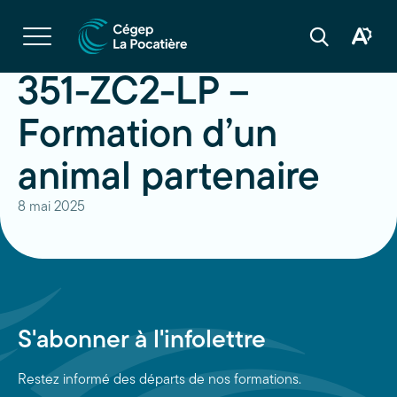
Navigation
rapide
Ouvrir
la
Ouvrir
Ouvrir
navigation
la
la
du
boîte
barre
351-ZC2-LP –
site
à
de
outils
recherche
d'acces
Formation d’un
animal partenaire
8 mai 2025
S'abonner à l'infolettre
Restez informé des départs de nos formations.